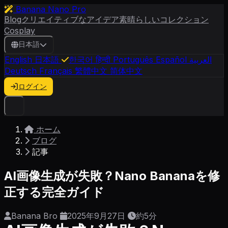
Banana Nano Pro
Blog
クリエイティブなアイデア
素晴らしいコレクション
Cosplay
日本語
English
日本語
한국어
हिन्दी
Português
Español
العربية
Deutsch
Français
繁體中文
简体中文
ログイン
ホーム
ブログ
記事
AI画像生成が失敗？Nano Bananaを修
正する完全ガイド
Banana Bro
2025年9月27日
約5分