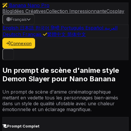
Banana Nano Pro
Blog
Idées Créatives
Collection Impressionnante
Cosplay
Français
English
日本語
한국어
हिन्दी
Português
Español
العربية
Deutsch
Français
繁體中文
简体中文
Connexion
Un prompt de scène d'anime style
Demon Slayer pour Nano Banana
Un prompt de scène d'anime cinématographique
mettant en vedette tous les personnages bien-aimés
dans un style de qualité ufotable avec une chaleur
émotionnelle et un éclairage magnifique.
Prompt Complet