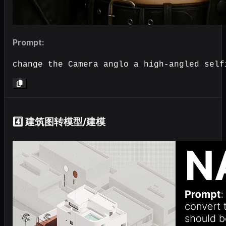
Prompt:
change the Camera anglo a high-angled self
4️⃣ 建筑图转模型/建模