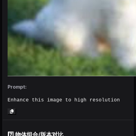
Prompt:
Enhance this image to high resolution
7️⃣ 物体组合/版本对比