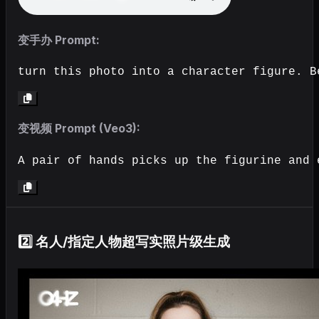
变手办 Prompt:
turn this photo into a character figure. B
变视频 Prompt (Veo3):
A pair of hands picks up the figurine and 
2️⃣ 名人/指定人物超写实照片级生成