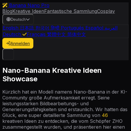
Banana Nano Pro
Blog
Kreative Ideen
Fantastische Sammlung
Cosplay
Deutsch
English
日本語
한국어
हिन्दी
Português
Español
العربية
Deutsch
Français
繁體中文
简体中文
Anmelden
Nano-Banana Kreative Ideen
Showcase
Kürzlich hat ein Modell namens Nano-Banana in der KI-
Community große Aufmerksamkeit erregt. Seine
leistungsstarken Bildbearbeitungs- und
Generierungsfähigkeiten sind erstaunlich. Wir hatten das
Glück, eine super detaillierte Sammlung von
46
kreativen Ideen zu entdecken, die vom Schöpfer ZHO
zusammengestellt wurden, und präsentieren hier einen