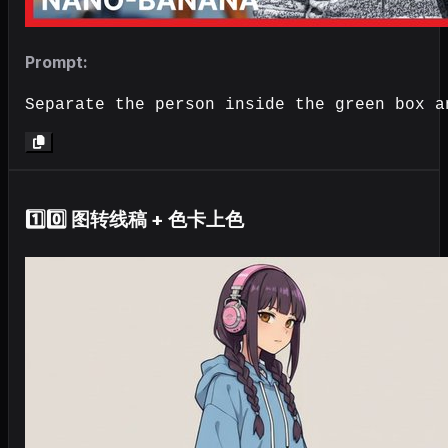
Prompt:
Separate the person inside the green box a
1️⃣0️⃣ 图转线稿 + 色卡上色