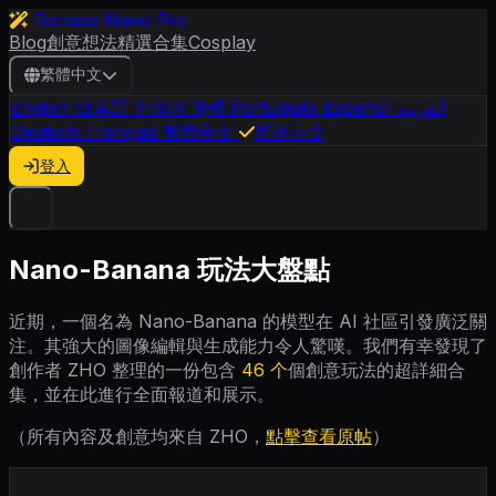
Banana Nano Pro
Blog
創意想法
精選合集
Cosplay
繁體中文
English
日本語
한국어
हिन्दी
Português
Español
العربية
Deutsch
Français
繁體中文
简体中文
登入
Nano-Banana 玩法大盤點
近期，一個名為 Nano-Banana 的模型在 AI 社區引發廣泛關
注。其強大的圖像編輯與生成能力令人驚嘆。我們有幸發現了
創作者 ZHO 整理的一份包含
46 个
個創意玩法的超詳細合
集，並在此進行全面報道和展示。
（所有內容及創意均來自 ZHO，
點擊查看原帖
）