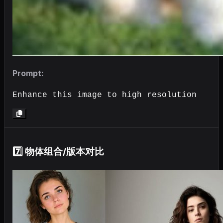
Prompt:
Enhance this image to high resolution
7️⃣ 物体组合/版本对比