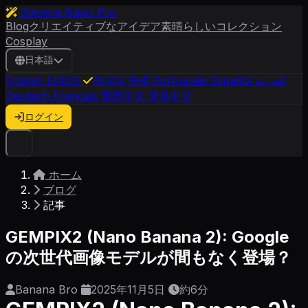
Banana Nano Pro
Blog
クリエイティブなアイデア
素晴らしいコレクション
Cosplay
日本語
English
日本語
한국어
हिन्दी
Português
Español
العربية
Deutsch
Français
繁體中文
简体中文
ログイン
ホーム
ブログ
記事
GEMPIX2 (Nano Banana 2): Google
の次世代画像モデルが間もなく登場？
Banana Bro
2025年11月5日
約6分