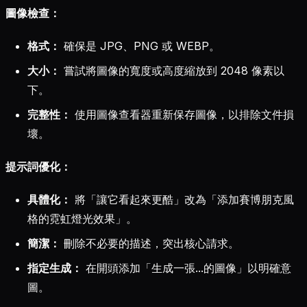
圖像檢查：
格式：
確保是 JPG、PNG 或 WEBP。
大小：
嘗試將圖像的寬度或高度縮放到 2048 像素以
下。
完整性：
使用圖像查看器重新保存圖像，以排除文件損
壞。
提示詞優化：
具體化：
將「讓它看起來更酷」改為「添加賽博朋克風
格的霓虹燈光效果」。
簡潔：
刪除不必要的描述，突出核心請求。
指定生成：
在開頭添加「生成一張...的圖像」以明確意
圖。