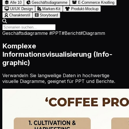
Alle
10
Geschäftsdiagramme
E-Commerce Knolling
UI/UX Design
Marken-Kit
Produkt-Mockup
Charakterstil
Storyboard
Geschäftsdiagramme
#PPT
#Bericht
#Diagramm
Komplexe
Informationsvisualisierung (Info-
graphic)
Verwandeln Sie langweilige Daten in hochwertige
visuelle Diagramme, geeignet für PPT und Berichte.