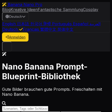
Banana Nano Pro
Blog
Kreative Ideen
Fantastische Sammlung
Cosplay
Deutsch
English
日本語
한국어
हिन्दी
Português
Español
العربية
Deutsch
Français
繁體中文
简体中文
Anmelden
Nano Banana Prompt-
Blueprint-Bibliothek
Gute Bilder brauchen gute Prompts. Freischalten mit
Nano Banana.