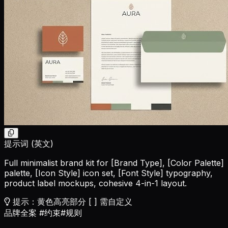
提示词 (英文)
Full minimalist brand kit for
[Brand Type]
,
[Color Palette]
palette,
[Icon Style]
icon set,
[Font Style]
typography,
product label mockups, cohesive 4-in-1 layout.
提示：黄色高亮部分 [ ] 需自定义
品牌全案
#约束
#规则