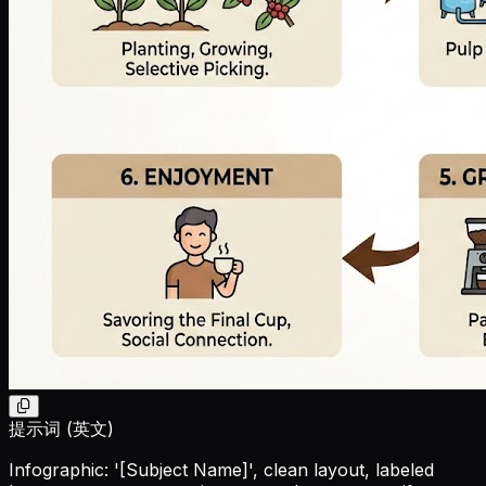
提示词 (英文)
Infographic: '
[Subject Name]
', clean layout, labeled