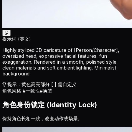
提示词 (英文)
Highly stylized 3D caricature of
[Person/Character]
,
oversized head, expressive facial features, fun
exaggeration. Rendered in a smooth, polished style,
clean materials and soft ambient lighting. Minimalist
background.
提示：黄色高亮部分 [ ] 需自定义
角色风格
#一致性
#换装
角色身份锁定 (Identity Lock)
保持角色长相一致，改变动作或场景。