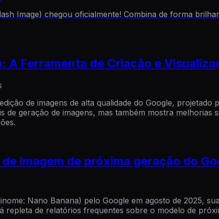
lash Image) chegou oficialmente! Combina de forma brilhan
: A Ferramenta de Criação e Visualiz
s
ição de imagens de alta qualidade do Google, projetado par
is de geração de imagens, mas também mostra melhorias si
ções.
de imagem de próxima geração do Go
odinome: Nano Banana) pelo Google em agosto de 2025, su
stá repleta de relatórios frequentes sobre o modelo de p