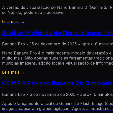
A versão de visualização do Nano Banana 2 (Gemini 3.1 F
de 'rápido, poderoso e acessível'.
Leia mais →
Análise Profunda do Nano Banana Pro
Banana Bro
•
15 de dezembro de 2025
•
aprox. 8 minuto
Nano Banana Pro é o mais recente modelo de geração e ed
muito mais. Não apenas supera as ferramentas tradiciona
múltiplas imagens, edição local e visualização de informa
Leia mais →
GEMPIX2 (Nano Banana 2): O modelo 
Banana Bro
•
5 de novembro de 2025
•
aprox. 6 minutos
Após o lançamento oficial do Gemini 2.5 Flash Image (c
imagens causaram grande agitação. Agora, a indústria e