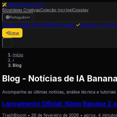
Banana Nano Pro
Blog
Ideias Criativas
Coleção Incrível
Cosplay
Português
English
日本語
한국어
हिन्दी
Português
Español
العربية
Deu
Entrar
Início
›
Blog
Blog - Notícias de IA Banan
Acompanhe as últimas notícias, análise técnica e tutoriai
Lançamento Oficial: Nano Banana 2 ak
TrashBloom
•
26 de fevereiro de 2026
•
aprox. 4 minuto