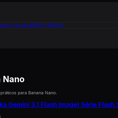
tsch
Français
繁體中文
简体中文
a Nano
s práticos para Banana Nano.
a Gemini 3.1 Flash Image! Série Flash
s